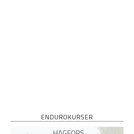
Seven times world enduro champion
ENDUROKURSER
HAGFORS