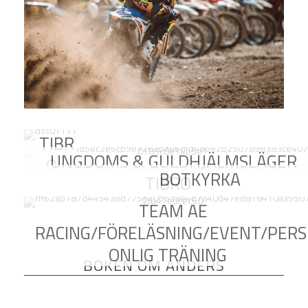
TIBR
UNGDOMS & GULDHJÄLMSLÄGER
O
BOTKYRKA
TIBRO
TEAM AE
RACING/FÖRELÄSNING/EVENT/PERS
ONLIG TRÄNING
BOKEN OM ANDERS