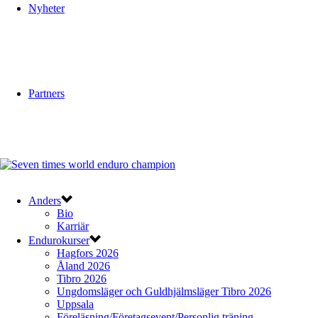
Nyheter
Partners
Anders
Bio
Karriär
Endurokurser
Hagfors 2026
Åland 2026
Tibro 2026
Ungdomsläger och Guldhjälmsläger Tibro 2026
Uppsala
Föreläsning/Företagsevent/Personlig träning