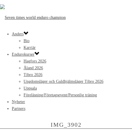
Anders
Bio
Karriär
Endurokurser
Hagfors 2026
Åland 2026
Tibro 2026
Ungdomsläger och Guldhjälmsläger Tibro 2026
Uppsala
Föreläsning/Företagsevent/Personlig träning
Nyheter
Partners
IMG_3902