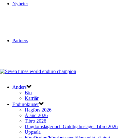
Nyheter
Partners
Anders
Bio
Karriär
Endurokurser
Hagfors 2026
Åland 2026
Tibro 2026
Ungdomsläger och Guldhjälmsläger Tibro 2026
Uppsala
Föreläsning/Företagsevent/Personlig träning