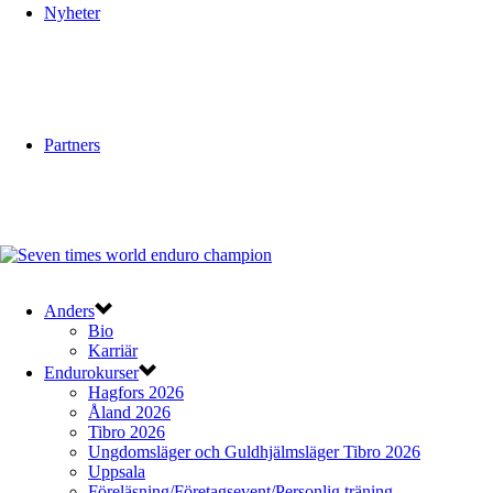
Nyheter
Partners
Anders
Bio
Karriär
Endurokurser
Hagfors 2026
Åland 2026
Tibro 2026
Ungdomsläger och Guldhjälmsläger Tibro 2026
Uppsala
Föreläsning/Företagsevent/Personlig träning