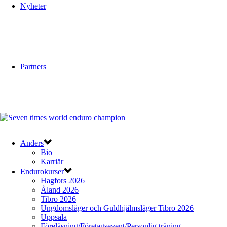
Nyheter
Partners
Anders
Bio
Karriär
Endurokurser
Hagfors 2026
Åland 2026
Tibro 2026
Ungdomsläger och Guldhjälmsläger Tibro 2026
Uppsala
Föreläsning/Företagsevent/Personlig träning