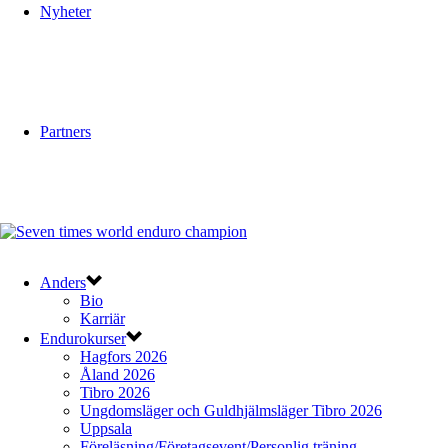
Nyheter
Partners
Anders
Bio
Karriär
Endurokurser
Hagfors 2026
Åland 2026
Tibro 2026
Ungdomsläger och Guldhjälmsläger Tibro 2026
Uppsala
Föreläsning/Företagsevent/Personlig träning