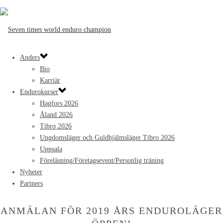
Anders
Bio
Karriär
Endurokurser
Hagfors 2026
Åland 2026
Tibro 2026
Ungdomsläger och Guldhjälmsläger Tibro 2026
Uppsala
Föreläsning/Företagsevent/Personlig träning
Nyheter
Partners
ANMÄLAN FÖR 2019 ÅRS ENDUROLÄGER