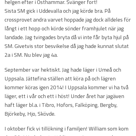
helgen efter i Östhammar. Svänger fort!
Sista SM gick i Uddevalla och jag körde bra. På
crossprovet andra varvet hoppade jag dock alldeles för
långt i ett hopp och körde sönder framhjulet när jag
landade. Jag tvingades bryta då vi inte får byta hjul på
SM. Givetvis stor besvikelse då jag hade kunnat slutat
2a i SM. Nu blev jag 4a.
September var hektiskt. Jag hade läger i Umeå och
Uppsala. Jättefina ställen att köra på och lägren
kommer köras igen 2014! I Uppsala kommer vi ha två
läger, ett i vår och ett i höst! Under året har jagäven
haft läger bl.a. i Tibro, Hofors, Falköping, Bergby,
Björkeby, Hjo, Skövde.
I oktober fick vi tillökning i familjen! William som kom