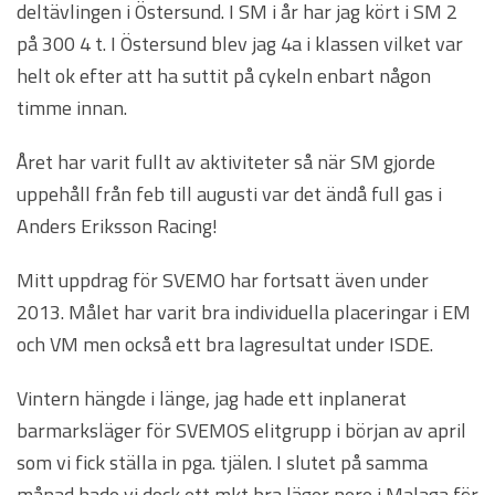
deltävlingen i Östersund. I SM i år har jag kört i SM 2
på 300 4 t. I Östersund blev jag 4a i klassen vilket var
helt ok efter att ha suttit på cykeln enbart någon
timme innan.
Året har varit fullt av aktiviteter så när SM gjorde
uppehåll från feb till augusti var det ändå full gas i
Anders Eriksson Racing!
Mitt uppdrag för SVEMO har fortsatt även under
2013. Målet har varit bra individuella placeringar i EM
och VM men också ett bra lagresultat under ISDE.
Vintern hängde i länge, jag hade ett inplanerat
barmarksläger för SVEMOS elitgrupp i början av april
som vi fick ställa in pga. tjälen. I slutet på samma
månad hade vi dock ett mkt bra läger nere i Malaga för