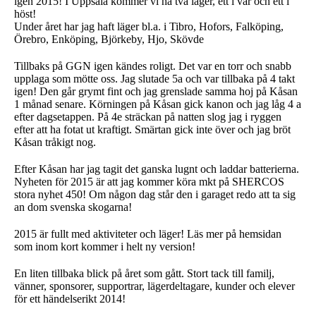
igen 2015! I Uppsala kommer vi ha två läger, ett i vår och ett i
höst!
Under året har jag haft läger bl.a. i Tibro, Hofors, Falköping,
Örebro, Enköping, Björkeby, Hjo, Skövde
Tillbaks på GGN igen kändes roligt. Det var en torr och snabb
upplaga som mötte oss. Jag slutade 5a och var tillbaka på 4 takt
igen! Den går grymt fint och jag grenslade samma hoj på Kåsan
1 månad senare. Körningen på Kåsan gick kanon och jag låg 4 a
efter dagsetappen. På 4e sträckan på natten slog jag i ryggen
efter att ha fotat ut kraftigt. Smärtan gick inte över och jag bröt
Kåsan tråkigt nog.
Efter Kåsan har jag tagit det ganska lugnt och laddar batterierna.
Nyheten för 2015 är att jag kommer köra mkt på SHERCOS
stora nyhet 450! Om någon dag står den i garaget redo att ta sig
an dom svenska skogarna!
2015 är fullt med aktiviteter och läger! Läs mer på hemsidan
som inom kort kommer i helt ny version!
En liten tillbaka blick på året som gått. Stort tack till familj,
vänner, sponsorer, supportrar, lägerdeltagare, kunder och elever
för ett händelserikt 2014!