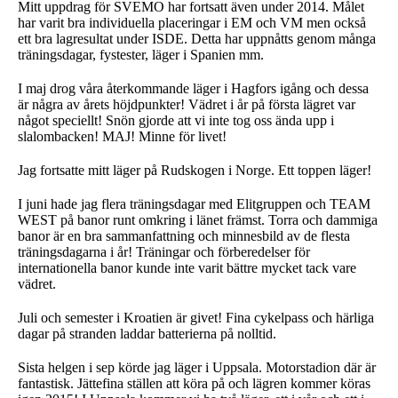
Mitt uppdrag för SVEMO har fortsatt även under 2014. Målet
har varit bra individuella placeringar i EM och VM men också
ett bra lagresultat under ISDE. Detta har uppnåtts genom många
träningsdagar, fystester, läger i Spanien mm.
I maj drog våra återkommande läger i Hagfors igång och dessa
är några av årets höjdpunkter! Vädret i år på första lägret var
något speciellt! Snön gjorde att vi inte tog oss ända upp i
slalombacken! MAJ! Minne för livet!
Jag fortsatte mitt läger på Rudskogen i Norge. Ett toppen läger!
I juni hade jag flera träningsdagar med Elitgruppen och TEAM
WEST på banor runt omkring i länet främst. Torra och dammiga
banor är en bra sammanfattning och minnesbild av de flesta
träningsdagarna i år! Träningar och förberedelser för
internationella banor kunde inte varit bättre mycket tack vare
vädret.
Juli och semester i Kroatien är givet! Fina cykelpass och härliga
dagar på stranden laddar batterierna på nolltid.
Sista helgen i sep körde jag läger i Uppsala. Motorstadion där är
fantastisk. Jättefina ställen att köra på och lägren kommer köras