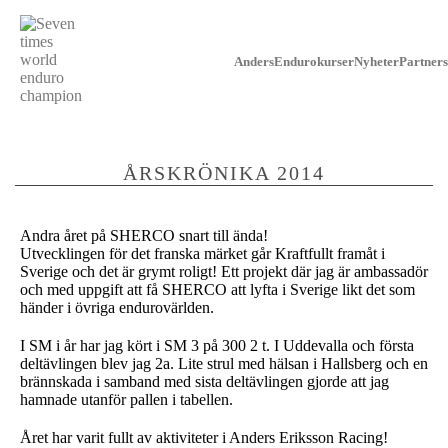
Anders
Endurokurser
Nyheter
Partners
ÅRSKRÖNIKA 2014
Andra året på SHERCO snart till ända!
Utvecklingen för det franska märket går Kraftfullt framåt i
Sverige och det är grymt roligt! Ett projekt där jag är ambassadör
och med uppgift att få SHERCO att lyfta i Sverige likt det som
händer i övriga endurovärlden.
I SM i år har jag kört i SM 3 på 300 2 t. I Uddevalla och första
deltävlingen blev jag 2a. Lite strul med hälsan i Hallsberg och en
brännskada i samband med sista deltävlingen gjorde att jag
hamnade utanför pallen i tabellen.
Året har varit fullt av aktiviteter i Anders Eriksson Racing!