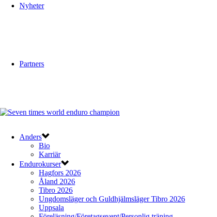
Nyheter
Partners
Anders
Bio
Karriär
Endurokurser
Hagfors 2026
Åland 2026
Tibro 2026
Ungdomsläger och Guldhjälmsläger Tibro 2026
Uppsala
Föreläsning/Företagsevent/Personlig träning