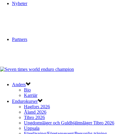
Nyheter
Partners
Anders
Bio
Karriär
Endurokurser
Hagfors 2026
Åland 2026
Tibro 2026
Ungdomsläger och Guldhjälmsläger Tibro 2026
Uppsala
Föreläsning/Företagsevent/Personlig träning