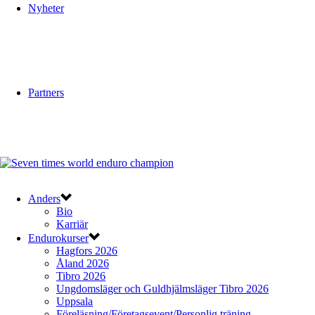
Nyheter
Partners
Anders
Bio
Karriär
Endurokurser
Hagfors 2026
Åland 2026
Tibro 2026
Ungdomsläger och Guldhjälmsläger Tibro 2026
Uppsala
Föreläsning/Företagsevent/Personlig träning