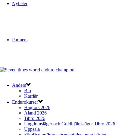
Nyheter
Partners
Anders
Bio
Karriär
Endurokurser
Hagfors 2026
Åland 2026
Tibro 2026
Ungdomsläger och Guldhjälmsläger Tibro 2026
Uppsala
Föreläsning/Företagsevent/Personlig träning