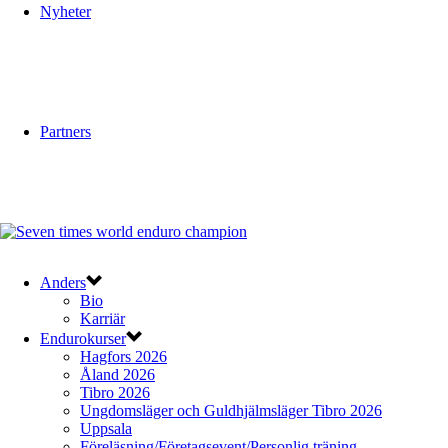
Nyheter
Partners
Anders
Bio
Karriär
Endurokurser
Hagfors 2026
Åland 2026
Tibro 2026
Ungdomsläger och Guldhjälmsläger Tibro 2026
Uppsala
Föreläsning/Företagsevent/Personlig träning