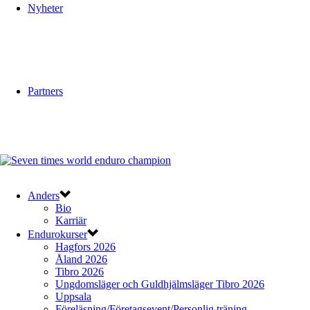
Nyheter
Partners
Anders
Bio
Karriär
Endurokurser
Hagfors 2026
Åland 2026
Tibro 2026
Ungdomsläger och Guldhjälmsläger Tibro 2026
Uppsala
Föreläsning/Företagsevent/Personlig träning