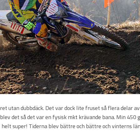
 året utan dubbdäck. Det var dock lite fruset så flera delar 
t blev det så det var en fysisk mkt krävande bana. Min 450 g
elt super! Tiderna blev bättre och bättre och vinterns län