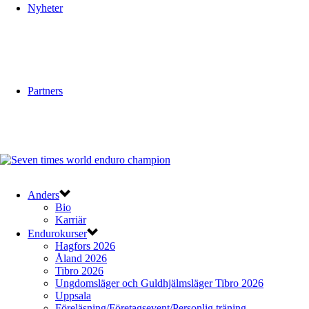
Nyheter
Partners
Anders
Bio
Karriär
Endurokurser
Hagfors 2026
Åland 2026
Tibro 2026
Ungdomsläger och Guldhjälmsläger Tibro 2026
Uppsala
Föreläsning/Företagsevent/Personlig träning